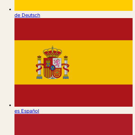
de
Deutsch
es
Español