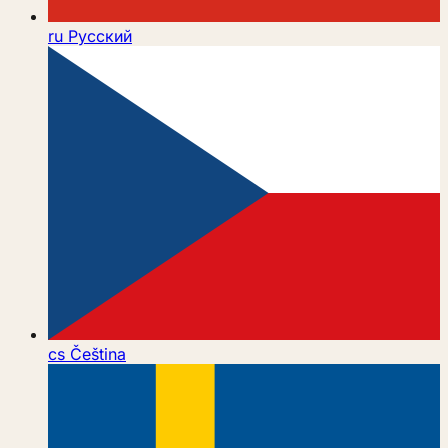
ru
Русский
cs
Čeština