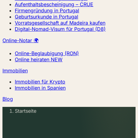
Aufenthaltsbescheinigung – CRUE
Firmengründung in Portugal
Geburtsurkunde in Portugal
Vorratsgesellschaft auf Madeira kaufen
Digital-Nomad-Visum für Portugal (D8)
Online-Notar 🌍
Online-Beglaubigung (RON)
Online heiraten
NEW
Immobilien
Immobilien für Krypto
Immobilien in Spanien
Blog
Startseite