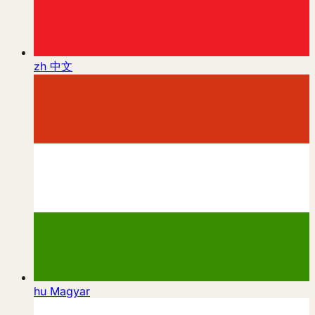
zh
中文
hu
Magyar