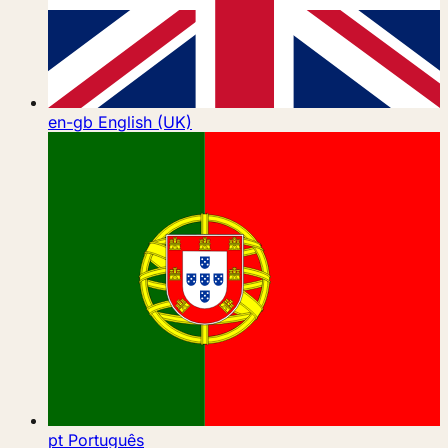
en-gb
English (UK)
pt
Português