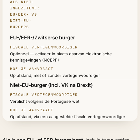
ALS NIET-
INGEZETENE:
EU/EER- VS
NIET-EU-
BURGERS
JE NATIONALITEIT
EU-/EER-/Zwitserse burger
FISCALE VERTEGENWOORDIGER
Optioneel — activeer in plaats daarvan elektronische
HOE JE AANVRAAGT
kennisgevingen (NCEPF)
Op afstand, met of zonder vertegenwoordiger
Niet-EU-burger (incl. VK na Brexit)
Verplicht volgens de Portugese wet
Op afstand, via een aangestelde fiscale vertegenwoordiger
Als je een EU- of EER-burger bent,
heb je twee opties