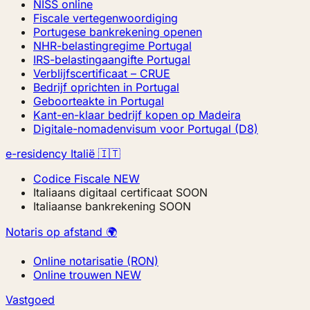
NISS online
Fiscale vertegenwoordiging
Portugese bankrekening openen
NHR-belastingregime Portugal
IRS-belastingaangifte Portugal
Verblijfscertificaat – CRUE
Bedrijf oprichten in Portugal
Geboorteakte in Portugal
Kant-en-klaar bedrijf kopen op Madeira
Digitale-nomadenvisum voor Portugal (D8)
e-residency Italië 🇮🇹
Codice Fiscale
NEW
Italiaans digitaal certificaat
SOON
Italiaanse bankrekening
SOON
Notaris op afstand 🌍
Online notarisatie (RON)
Online trouwen
NEW
Vastgoed