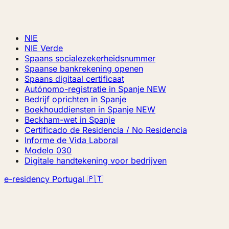
NIE
NIE Verde
Spaans socialezekerheidsnummer
Spaanse bankrekening openen
Spaans digitaal certificaat
Autónomo-registratie in Spanje
NEW
Bedrijf oprichten in Spanje
Boekhouddiensten in Spanje
NEW
Beckham-wet in Spanje
Certificado de Residencia / No Residencia
Informe de Vida Laboral
Modelo 030
Digitale handtekening voor bedrijven
e-residency Portugal 🇵🇹