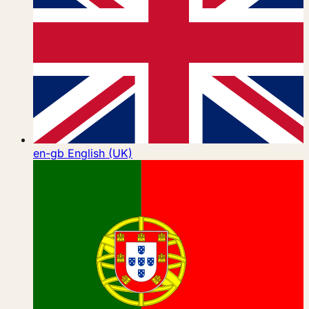
en-gb
English (UK)