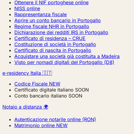
Ottenere il NIF portoghese online
NISS online
Rappresentanza fiscale
Aprire un conto bancario in Portogallo
Regime fiscale NHR in Portogallo
Dichiarazione dei redditi IRS in Portogallo
Certificato di residenza – CRUE
Costituzione di società in Portogallo
Certificato di nascita in Portogallo
Acquistare una società già costituita a Madeira
Visto per nomadi digitali del Portogallo (D8)
e-residency Italia 🇮🇹
Codice Fiscale
NEW
Certificato digitale italiano
SOON
Conto bancario italiano
SOON
Notaio a distanza 🌍
Autenticazione notarile online (RON)
Matrimonio online
NEW