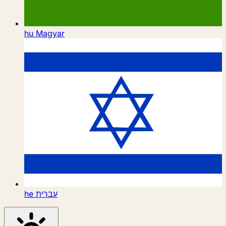
hu
Magyar
he
עברית