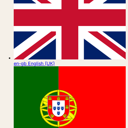
en-gb
English (UK)