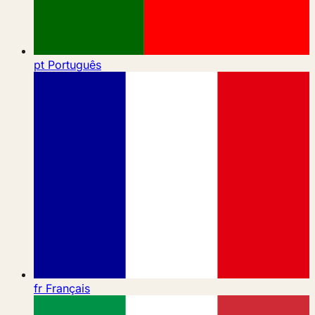
pt
Português
fr
Français