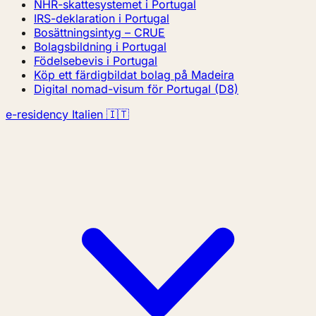
NHR-skattesystemet i Portugal
IRS-deklaration i Portugal
Bosättningsintyg – CRUE
Bolagsbildning i Portugal
Födelsebevis i Portugal
Köp ett färdigbildat bolag på Madeira
Digital nomad-visum för Portugal (D8)
e-residency Italien 🇮🇹