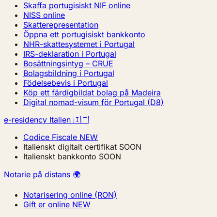
Skaffa portugisiskt NIF online
NISS online
Skatterepresentation
Öppna ett portugisiskt bankkonto
NHR-skattesystemet i Portugal
IRS-deklaration i Portugal
Bosättningsintyg – CRUE
Bolagsbildning i Portugal
Födelsebevis i Portugal
Köp ett färdigbildat bolag på Madeira
Digital nomad-visum för Portugal (D8)
e-residency Italien 🇮🇹
Codice Fiscale
NEW
Italienskt digitalt certifikat
SOON
Italienskt bankkonto
SOON
Notarie på distans 🌍
Notarisering online (RON)
Gift er online
NEW