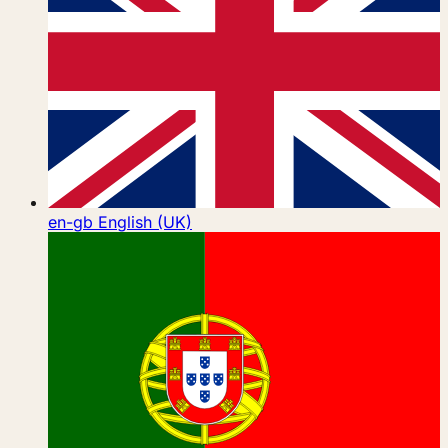
en-gb
English (UK)