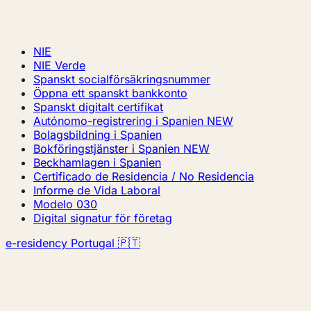
NIE
NIE Verde
Spanskt socialförsäkringsnummer
Öppna ett spanskt bankkonto
Spanskt digitalt certifikat
Autónomo-registrering i Spanien
NEW
Bolagsbildning i Spanien
Bokföringstjänster i Spanien
NEW
Beckhamlagen i Spanien
Certificado de Residencia / No Residencia
Informe de Vida Laboral
Modelo 030
Digital signatur för företag
e-residency Portugal 🇵🇹