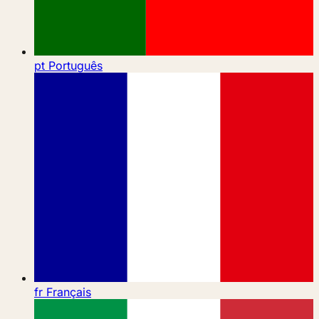
pt
Português
fr
Français