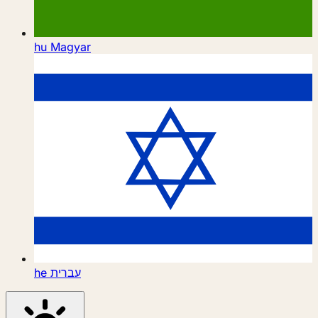
hu
Magyar
he
עברית